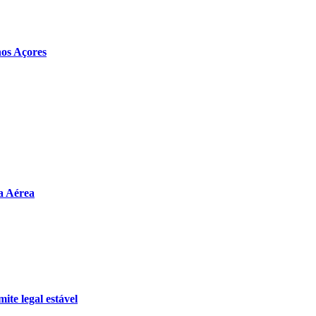
nos Açores
a Aérea
te legal estável