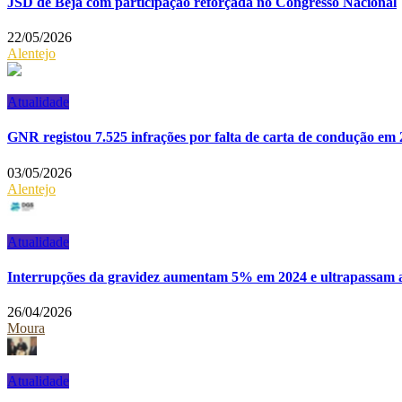
JSD de Beja com participação reforçada no Congresso Nacional
22/05/2026
Alentejo
Atualidade
GNR registou 7.525 infrações por falta de carta de condução em
03/05/2026
Alentejo
Atualidade
Interrupções da gravidez aumentam 5% em 2024 e ultrapassam a
26/04/2026
Moura
Atualidade