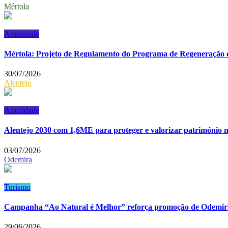
Mértola
Atualidade
Mértola: Projeto de Regulamento do Programa de Regeneração 
30/07/2026
Alentejo
Atualidade
Alentejo 2030 com 1,6ME para proteger e valorizar património n
03/07/2026
Odemira
Turismo
Campanha “Ao Natural é Melhor” reforça promoção de Odemira
29/06/2026