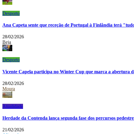
Desporto
Ana Capeta sente que receção de Portugal à Finlândia terá "tu
28/02/2026
Beja
Desporto
Vicente Capela participa no Winter Cup que marca a abertura d
28/02/2026
Moura
Atualidade
Herdade da Contenda lança segunda fase dos percursos pedestre
21/02/2026