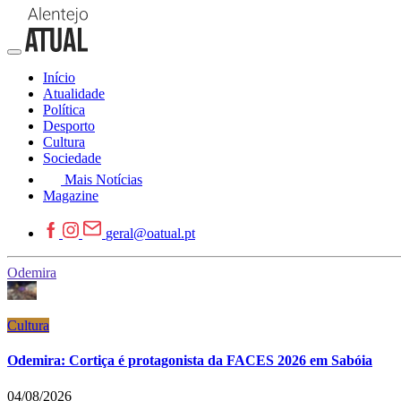
Início
Atualidade
Política
Desporto
Cultura
Sociedade
Mais Notícias
Magazine
geral@oatual.pt
Odemira
Cultura
Odemira: Cortiça é protagonista da FACES 2026 em Sabóia
04/08/2026