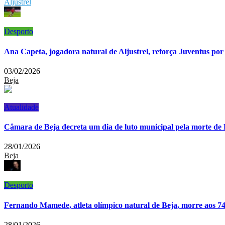
Aljustrel
Desporto
Ana Capeta, jogadora natural de Aljustrel, reforça Juventus po
03/02/2026
Beja
Atualidade
Câmara de Beja decreta um dia de luto municipal pela morte 
28/01/2026
Beja
Desporto
Fernando Mamede, atleta olímpico natural de Beja, morre aos 7
28/01/2026