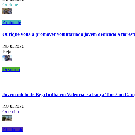
Ourique
Ambiente
Ourique volta a promover voluntariado jovem dedicado à florest
28/06/2026
Beja
Desporto
Jovem piloto de Beja brilha em Valência e alcança Top 7 no Ca
22/06/2026
Odemira
Atualidade