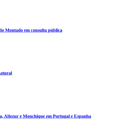
do Montado em consulta pública
atural
, Aljezur e Monchique em Portugal e Espanha