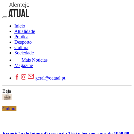
Início
Atualidade
Política
Desporto
Cultura
Sociedade
Mais Notícias
Magazine
geral@oatual.pt
Beja
Cultura
Exposição de fotografia recorda Trigaches nos anos de 1950/60