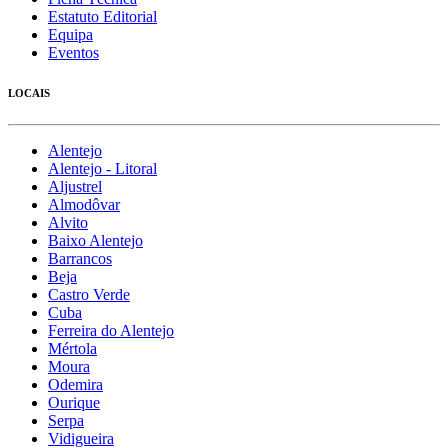
Estatuto Editorial
Equipa
Eventos
LOCAIS
Alentejo
Alentejo - Litoral
Aljustrel
Almodôvar
Alvito
Baixo Alentejo
Barrancos
Beja
Castro Verde
Cuba
Ferreira do Alentejo
Mértola
Moura
Odemira
Ourique
Serpa
Vidigueira