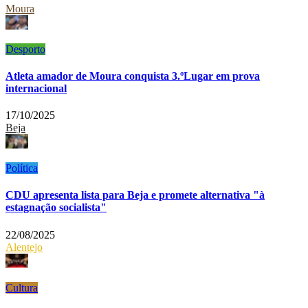
Moura
Desporto
Atleta amador de Moura conquista 3.ºLugar em prova
internacional
17/10/2025
Beja
Política
CDU apresenta lista para Beja e promete alternativa "à
estagnação socialista"
22/08/2025
Alentejo
Cultura