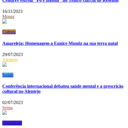
Cendrev estreia "Pó e Batom" no Teatro Garcia de Resende
16/11/2023
Moura
Cultura
Amareleja: Homenagem a Eunice Munõz na sua terra natal
29/07/2023
Alentejo
Saúde
Conferência internacional debateu saúde mental e a prescrição
cultural no Alentejo
02/07/2023
Serpa
Atualidade