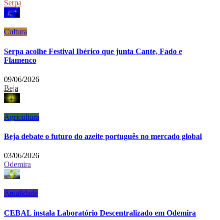
Serpa
Cultura
Serpa acolhe Festival Ibérico que junta Cante, Fado e
Flamenco
09/06/2026
Beja
Agricultura
Beja debate o futuro do azeite português no mercado global
03/06/2026
Odemira
Atualidade
CEBAL instala Laboratório Descentralizado em Odemira