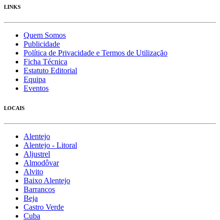
LINKS
Quem Somos
Publicidade
Política de Privacidade e Termos de Utilização
Ficha Técnica
Estatuto Editorial
Equipa
Eventos
LOCAIS
Alentejo
Alentejo - Litoral
Aljustrel
Almodôvar
Alvito
Baixo Alentejo
Barrancos
Beja
Castro Verde
Cuba