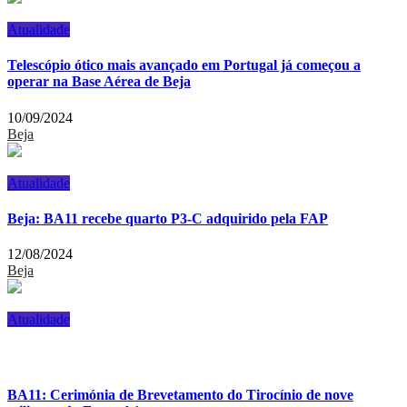
Atualidade
Telescópio ótico mais avançado em Portugal já começou a
operar na Base Aérea de Beja
10/09/2024
Beja
Atualidade
Beja: BA11 recebe quarto P3-C adquirido pela FAP
12/08/2024
Beja
Atualidade
BA11: Cerimónia de Brevetamento do Tirocínio de nove