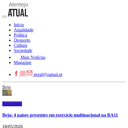
Início
Atualidade
Política
Desporto
Cultura
Sociedade
Mais Notícias
Magazine
geral@oatual.pt
Beja
Atualidade
Beja: 4 países presentes em exercício multinacional na BA11
18/05/2026