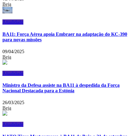
Beja
Atualidade
BA11: Força Aérea apoia Embraer na adaptação do KC-390
para novas missões
09/04/2025
Beja
Atualidade
Ministro da Defesa assiste na BA11 à despedida da Força
Nacional Destacada para a Estónia
26/03/2025
Beja
Atualidade