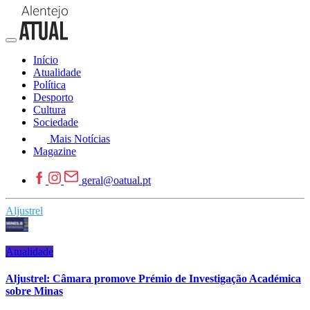
Início
Atualidade
Política
Desporto
Cultura
Sociedade
Mais Notícias
Magazine
geral@oatual.pt
Aljustrel
Atualidade
Aljustrel: Câmara promove Prémio de Investigação Académica
sobre Minas