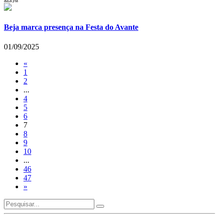
Beja marca presença na Festa do Avante
01/09/2025
«
1
2
...
4
5
6
7
8
9
10
...
46
47
»