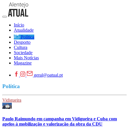
Início
Atualidade
Política
Desporto
Cultura
Sociedade
Mais Notícias
Magazine
geral@oatual.pt
Política
Vidigueira
Paulo Raimundo em campanha em Vidigueira e Cuba com
apelos à mobilização e valorização da obra da CDU