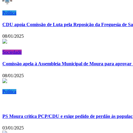
Política
CDU apoia Comissão de Luta pela Reposição da Freguesia de S
08/01/2025
Sociedade
Comissão apela à Assembleia Municipal de Moura para aprovar 
08/01/2025
Política
PS Moura critica PCP/CDU e exige pedido de perdão às popula
03/01/2025