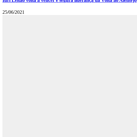
Iúri Leitão volta a vencer e segura liderança da Volta ao Alentejo
25/06/2021