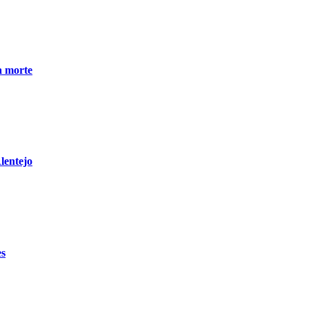
a morte
lentejo
es