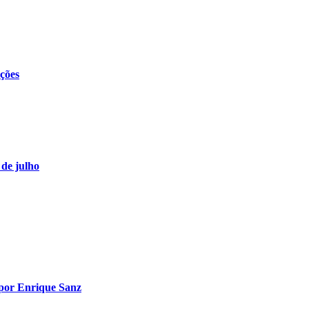
ações
 de julho
 por Enrique Sanz