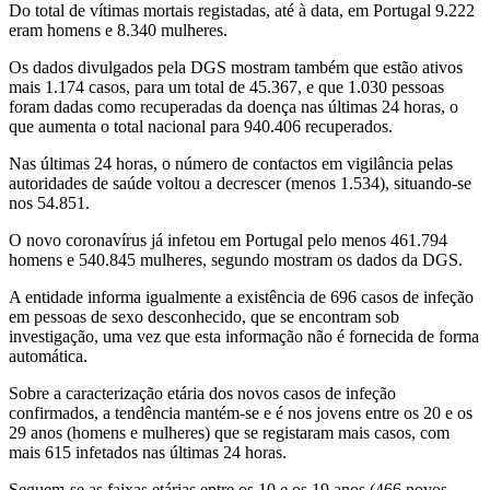
Do total de vítimas mortais registadas, até à data, em Portugal 9.222
eram homens e 8.340 mulheres.
Os dados divulgados pela DGS mostram também que estão ativos
mais 1.174 casos, para um total de 45.367, e que 1.030 pessoas
foram dadas como recuperadas da doença nas últimas 24 horas, o
que aumenta o total nacional para 940.406 recuperados.
Nas últimas 24 horas, o número de contactos em vigilância pelas
autoridades de saúde voltou a decrescer (menos 1.534), situando-se
nos 54.851.
O novo coronavírus já infetou em Portugal pelo menos 461.794
homens e 540.845 mulheres, segundo mostram os dados da DGS.
A entidade informa igualmente a existência de 696 casos de infeção
em pessoas de sexo desconhecido, que se encontram sob
investigação, uma vez que esta informação não é fornecida de forma
automática.
Sobre a caracterização etária dos novos casos de infeção
confirmados, a tendência mantém-se e é nos jovens entre os 20 e os
29 anos (homens e mulheres) que se registaram mais casos, com
mais 615 infetados nas últimas 24 horas.
Seguem-se as faixas etárias entre os 10 e os 19 anos (466 novos