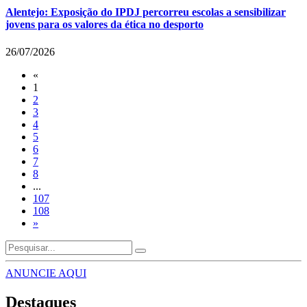
Alentejo: Exposição do IPDJ percorreu escolas a sensibilizar
jovens para os valores da ética no desporto
26/07/2026
«
1
2
3
4
5
6
7
8
...
107
108
»
ANUNCIE AQUI
Destaques