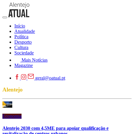
Início
Atualidade
Política
Desporto
Cultura
Sociedade
Mais Notícias
Magazine
geral@oatual.pt
Alentejo
Economia
Alentejo 2030 com 4,5ME para apoiar qualificação e
revitalização de centros urbanos