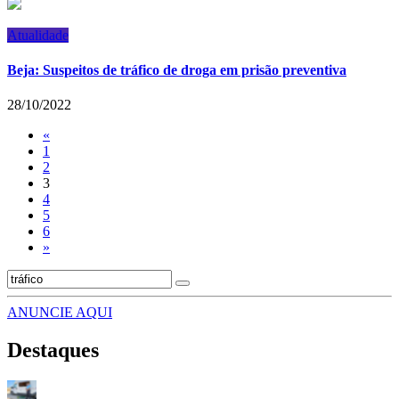
Atualidade
Beja: Suspeitos de tráfico de droga em prisão preventiva
28/10/2022
«
1
2
3
4
5
6
»
ANUNCIE AQUI
Destaques