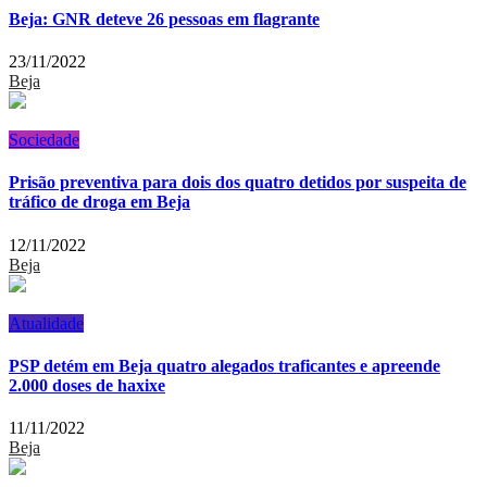
Beja: GNR deteve 26 pessoas em flagrante
23/11/2022
Beja
Sociedade
Prisão preventiva para dois dos quatro detidos por suspeita de
tráfico de droga em Beja
12/11/2022
Beja
Atualidade
PSP detém em Beja quatro alegados traficantes e apreende
2.000 doses de haxixe
11/11/2022
Beja