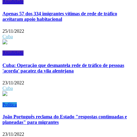
Atualidade
Apenas 57 dos 334 imigrantes vítimas de rede de tráfico
aceitaram apoio habitacional
25/11/2022
Cuba
Atualidade
Cuba: Operação que desmantela rede de tráfico de pessoas
'acorda' pacatez da vila alentejana
23/11/2022
Cuba
Política
João Português reclama do Estado "respostas continuadas e
planeadas" para migrantes
23/11/2022