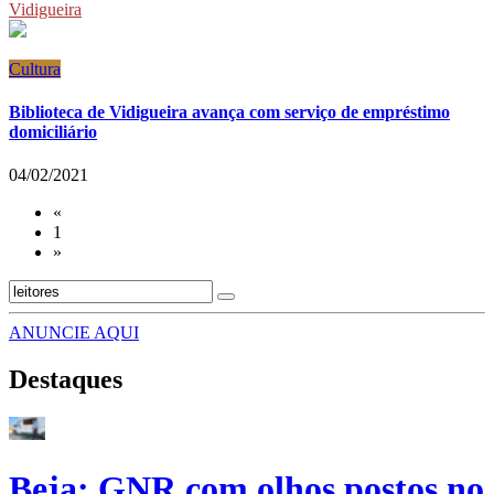
Vidigueira
Cultura
Biblioteca de Vidigueira avança com serviço de empréstimo
domiciliário
04/02/2021
«
1
»
ANUNCIE AQUI
Destaques
Beja: GNR com olhos postos no