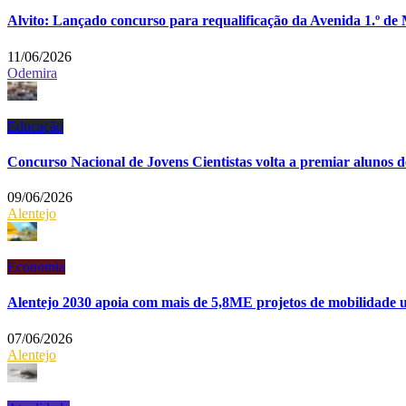
Alvito: Lançado concurso para requalificação da Avenida 1.º de
11/06/2026
Odemira
Educação
Concurso Nacional de Jovens Cientistas volta a premiar alunos 
09/06/2026
Alentejo
Economia
Alentejo 2030 apoia com mais de 5,8ME projetos de mobilidade 
07/06/2026
Alentejo