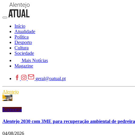
Início
Atualidade
Política
Desporto
Cultura
Sociedade
Mais Notícias
Magazine
geral@oatual.pt
Alentejo
Economia
Alentejo 2030 com 3ME para recuperação ambiental de pedreiras
04/08/2026