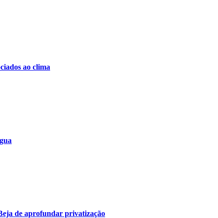
ociados ao clima
água
eja de aprofundar privatização