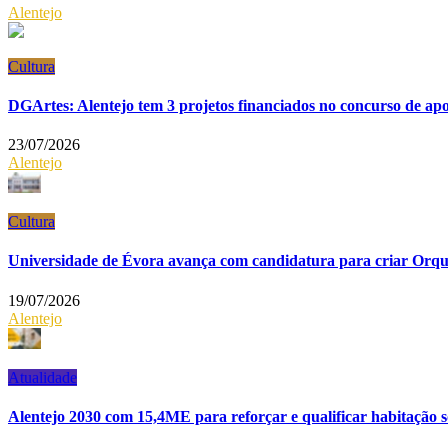
Alentejo
Cultura
DGArtes: Alentejo tem 3 projetos financiados no concurso de a
23/07/2026
Alentejo
Cultura
Universidade de Évora avança com candidatura para criar Orqu
19/07/2026
Alentejo
Atualidade
Alentejo 2030 com 15,4ME para reforçar e qualificar habitação s