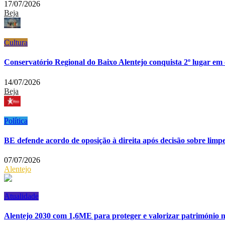
17/07/2026
Beja
Cultura
Conservatório Regional do Baixo Alentejo conquista 2º lugar em
14/07/2026
Beja
Política
BE defende acordo de oposição à direita após decisão sobre lim
07/07/2026
Alentejo
Atualidade
Alentejo 2030 com 1,6ME para proteger e valorizar património n