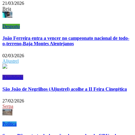
21/03/2026
Beja
Desporto
João Ferreira entra a vencer no campeonato nacional de todo-
o-terreno-Baja Montes Alentejanos
02/03/2026
Aljustrel
Atualidade
São João de Negrilhos (Aljustrel) acolhe a II Feira Cinegética
27/02/2026
Serpa
Política