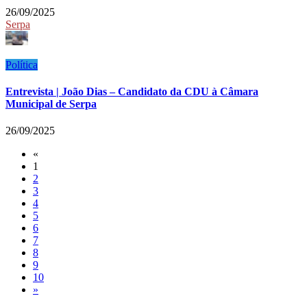
26/09/2025
Serpa
Política
Entrevista | João Dias – Candidato da CDU à Câmara
Municipal de Serpa
26/09/2025
«
1
2
3
4
5
6
7
8
9
10
»