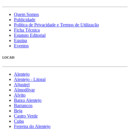
Quem Somos
Publicidade
Política de Privacidade e Termos de Utilização
Ficha Técnica
Estatuto Editorial
Equipa
Eventos
LOCAIS
Alentejo
Alentejo - Litoral
Aljustrel
Almodôvar
Alvito
Baixo Alentejo
Barrancos
Beja
Castro Verde
Cuba
Ferreira do Alentejo