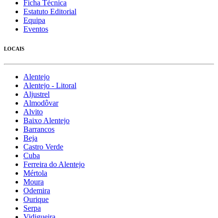
Ficha Técnica
Estatuto Editorial
Equipa
Eventos
LOCAIS
Alentejo
Alentejo - Litoral
Aljustrel
Almodôvar
Alvito
Baixo Alentejo
Barrancos
Beja
Castro Verde
Cuba
Ferreira do Alentejo
Mértola
Moura
Odemira
Ourique
Serpa
Vidigueira