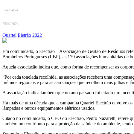
Inês Patola
25/02/2023
Quartel
Eletrão
2022
Em comunicado, o Electrão – Associação de Gestão de Resíduos refere
Bombeiros Portugueses (LBP), as 179 associações humanitárias de bom
Aquela associação indica que, como forma de recompensar as corporaçõ
“Por cada tonelada recolhida, as associações recebem uma compensação
prémios regionais e para as associações que recolhem mais pilhas e l
A associação indica também que no ano passado foi criado um incentiv
Há mais de uma década que a campanha Quartel Electrão envolve os bo
lâmpadas e outros equipamentos elétricos usados.
Citado no comunicado, o CEO do Electrão, Pedro Nazareth, refere que
também um contributo para a proteção da saúde e do ambiente, tendo 
Segundo o Electrão, no ano passado os bombeiros contribuíram para a