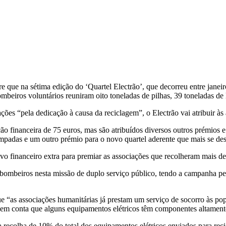
 que na sétima edição do ‘Quartel Electrão’, que decorreu entre janei
beiros voluntários reuniram oito toneladas de pilhas, 39 toneladas de
es “pela dedicação à causa da reciclagem”, o Electrão vai atribuir às 
 financeira de 75 euros, mas são atribuídos diversos outros prémios e
âmpadas e um outro prémio para o novo quartel aderente que mais se des
o financeiro extra para premiar as associações que recolheram mais de
mbeiros nesta missão de duplo serviço público, tendo a campanha perm
 “as associações humanitárias já prestam um serviço de socorro às pop
em conta que alguns equipamentos elétricos têm componentes altamente 
 recolha de 10% do total dos equipamentos elétricos enviados para rec