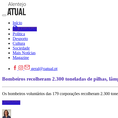
Início
Atualidade
Política
Desporto
Cultura
Sociedade
Mais Notícias
Magazine
geral@oatual.pt
Bombeiros recolheram 2.300 toneladas de pilhas, lâm
Os bombeiros voluntários das 179 corporações recolheram 2.300 tone
Atualidade