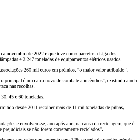
ro a novembro de 2022 e que teve como parceiro a Liga dos
 lâmpadas e 2.247 toneladas de equipamentos elétricos usados.
associações 260 mil euros em prémios, “o maior valor atribuído”.
 o principal é um carro novo de combate a incêndios”, existindo ainda
taca nas recolhas.
 30, 45 e 60 toneladas.
itido desde 2011 recolher mais de 11 mil toneladas de pilhas,
ulações e envolvem-se, ano após ano, na causa da reciclagem, que é
prejudiciais se não forem corretamente reciclados”.
iclagem, um valor que aumenta para 13% na rede de recolha própria