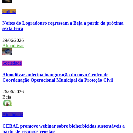
Cultura
Noites do Logradouro regressam a Beja a partir da próxima
sexta-feira
29/06/2026
Almodôvar
Sociedade
Almodôvar antecipa inauguração do novo Centro de
Coordenação Operacional Municipal da Proteção Civil
26/06/2026
Beja
Atualidade
CEBAL promove webinar sobre bioherbicidas sustentáveis a
partir de recursos vegetais