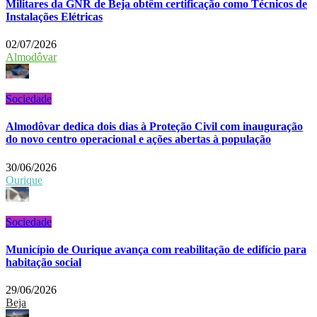
Militares da GNR de Beja obtêm certificação como Técnicos de
Instalações Elétricas
02/07/2026
Almodôvar
Sociedade
Almodôvar dedica dois dias à Proteção Civil com inauguração
do novo centro operacional e ações abertas à população
30/06/2026
Ourique
Sociedade
Município de Ourique avança com reabilitação de edifício para
habitação social
29/06/2026
Beja