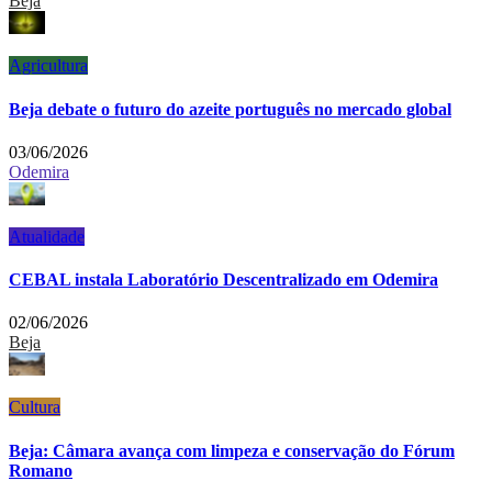
Beja
Agricultura
Beja debate o futuro do azeite português no mercado global
03/06/2026
Odemira
Atualidade
CEBAL instala Laboratório Descentralizado em Odemira
02/06/2026
Beja
Cultura
Beja: Câmara avança com limpeza e conservação do Fórum
Romano