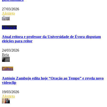
27/03/2026
Alentejo
Educação
Atual reitora e professor da Universidade de Évora disputam
eleições para reitor
24/03/2026
Beja
Cultura
António Zambujo edita hoje “Oração ao Tempo” e revela novo
videoclip
19/03/2026
Alentejo