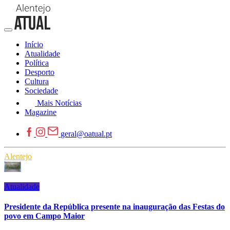
Início
Atualidade
Política
Desporto
Cultura
Sociedade
Mais Notícias
Magazine
geral@oatual.pt
Alentejo
Atualidade
Presidente da República presente na inauguração das Festas do
povo em Campo Maior