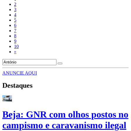
2
3
4
5
6
7
8
9
10
»
ANUNCIE AQUI
Destaques
Beja: GNR com olhos postos no
campismo e caravanismo ilegal