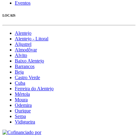
Eventos
LOCAIS
Alentejo
Alentejo - Litoral
Aljustrel
Almodôvar
Alvito
Baixo Alentejo
Barrancos
Beja
Castro Verde
Cuba
Ferreira do Alentejo
Mértola
Moura
Odemira
Ourique
Serpa
Vidigueira