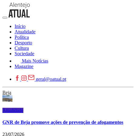
Início
Atualidade
Política
Desporto
Cultura
Sociedade
Mais Notícias
Magazine
geral@oatual.pt
Beja
Atualidade
GNR de Beja promove ações de prevenção de afogamentos
23/07/2026