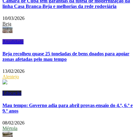
Câmara de Cuba tem garantias da tutela de modernização da
linha Casa Branca-Beja e melhorias da rede rodoviária
10/03/2026
Beja
Atualidade
Beja recolheu quase 25 toneladas de bens doados para apoiar
zonas afetadas pelo mau tempo
13/02/2026
Alentejo
Educação
Mau tempo: Governo adia para abril provas-ensaio do 4.º, 6.º e
9.º anos
08/02/2026
Mértola