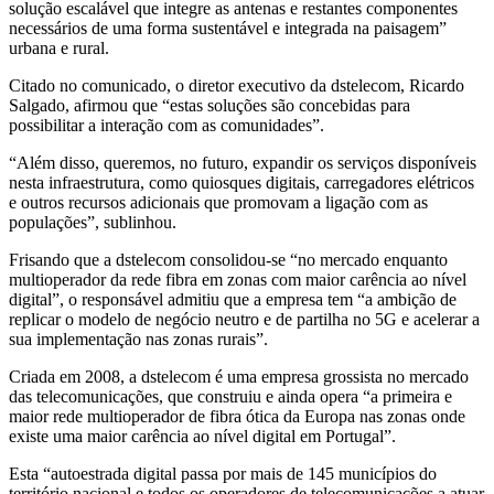
solução escalável que integre as antenas e restantes componentes
necessários de uma forma sustentável e integrada na paisagem”
urbana e rural.
Citado no comunicado, o diretor executivo da dstelecom, Ricardo
Salgado, afirmou que “estas soluções são concebidas para
possibilitar a interação com as comunidades”.
“Além disso, queremos, no futuro, expandir os serviços disponíveis
nesta infraestrutura, como quiosques digitais, carregadores elétricos
e outros recursos adicionais que promovam a ligação com as
populações”, sublinhou.
Frisando que a dstelecom consolidou-se “no mercado enquanto
multioperador da rede fibra em zonas com maior carência ao nível
digital”, o responsável admitiu que a empresa tem “a ambição de
replicar o modelo de negócio neutro e de partilha no 5G e acelerar a
sua implementação nas zonas rurais”.
Criada em 2008, a dstelecom é uma empresa grossista no mercado
das telecomunicações, que construiu e ainda opera “a primeira e
maior rede multioperador de fibra ótica da Europa nas zonas onde
existe uma maior carência ao nível digital em Portugal”.
Esta “autoestrada digital passa por mais de 145 municípios do
território nacional e todos os operadores de telecomunicações a atuar