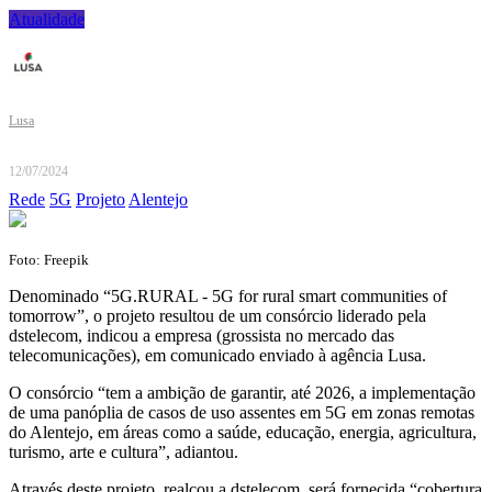
Atualidade
Lusa
12/07/2024
Rede
5G
Projeto
Alentejo
Foto: Freepik
Denominado “5G.RURAL - 5G for rural smart communities of
tomorrow”, o projeto resultou de um consórcio liderado pela
dstelecom, indicou a empresa (grossista no mercado das
telecomunicações), em comunicado enviado à agência Lusa.
O consórcio “tem a ambição de garantir, até 2026, a implementação
de uma panóplia de casos de uso assentes em 5G em zonas remotas
do Alentejo, em áreas como a saúde, educação, energia, agricultura,
turismo, arte e cultura”, adiantou.
Através deste projeto, realçou a dstelecom, será fornecida “cobertura