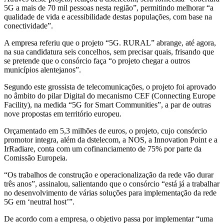
5G a mais de 70 mil pessoas nesta região”, permitindo melhorar “a
qualidade de vida e acessibilidade destas populações, com base na
conectividade”.
A empresa referiu que o projeto “5G. RURAL” abrange, até agora,
na sua candidatura seis concelhos, sem precisar quais, frisando que
se pretende que o consórcio faça “o projeto chegar a outros
municípios alentejanos”.
Segundo este grossista de telecomunicações, o projeto foi aprovado
no âmbito do pilar Digital do mecanismo CEF (Connecting Europe
Facility), na medida “5G for Smart Communities”, a par de outras
nove propostas em território europeu.
Orçamentado em 5,3 milhões de euros, o projeto, cujo consórcio
promotor integra, além da dstelecom, a NOS, a Innovation Point e a
IrRadiare, conta com um cofinanciamento de 75% por parte da
Comissão Europeia.
“Os trabalhos de construção e operacionalização da rede vão durar
três anos”, assinalou, salientando que o consórcio “está já a trabalhar
no desenvolvimento de várias soluções para implementação da rede
5G em ‘neutral host’”.
De acordo com a empresa, o objetivo passa por implementar “uma