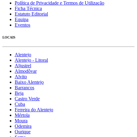
Política de Privacidade e Termos de Utilização
Ficha Técnica
Estatuto Editorial
Equipa
Eventos
LOCAIS
Alentejo
Alentejo - Litoral
Aljustrel
Almodôvar
Alvito
Baixo Alentejo
Barrancos
Beja
Castro Verde
Cuba
Ferreira do Alentejo
Mértola
Moura
Odemira
Ourique