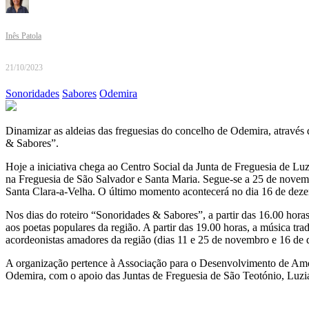
Inês Patola
21/10/2023
Sonoridades
Sabores
Odemira
Dinamizar as aldeias das freguesias do concelho de Odemira, através 
& Sabores”.
Hoje a iniciativa chega ao Centro Social da Junta de Freguesia de L
na Freguesia de São Salvador e Santa Maria. Segue-se a 25 de novemb
Santa Clara-a-Velha. O último momento acontecerá no dia 16 de dez
Nos dias do roteiro “Sonoridades & Sabores”, a partir das 16.00 hora
aos poetas populares da região. A partir das 19.00 horas, a música t
acordeonistas amadores da região (dias 11 e 25 de novembro e 16 de 
A organização pertence à Associação para o Desenvolvimento de Amo
Odemira, com o apoio das Juntas de Freguesia de São Teotónio, Luzia