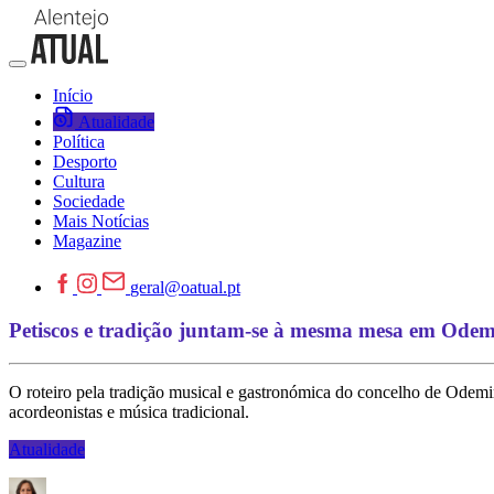
Início
Atualidade
Política
Desporto
Cultura
Sociedade
Mais Notícias
Magazine
geral@oatual.pt
Petiscos e tradição juntam-se à mesma mesa em Odem
O roteiro pela tradição musical e gastronómica do concelho de Odemir
acordeonistas e música tradicional.
Atualidade