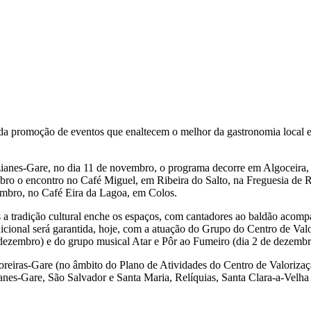
da promoção de eventos que enaltecem o melhor da gastronomia local e d
uzianes-Gare, no dia 11 de novembro, o programa decorre em Algoceira
ro o encontro no Café Miguel, em Ribeira do Salto, na Freguesia de Re
embro, no Café Eira da Lagoa, em Colos.
s a tradição cultural enche os espaços, com cantadores ao baldão acomp
radicional será garantida, hoje, com a atuação do Grupo do Centro de 
dezembro) e do grupo musical Atar e Pôr ao Fumeiro (dia 2 de dezembr
reiras-Gare (no âmbito do Plano de Atividades do Centro de Valoriza
nes-Gare, São Salvador e Santa Maria, Relíquias, Santa Clara-a-Velha