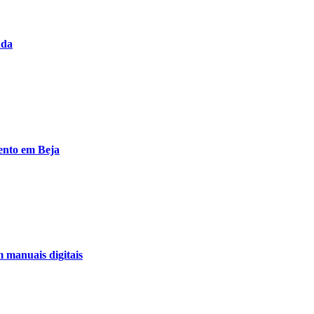
nda
ento em Beja
m manuais digitais