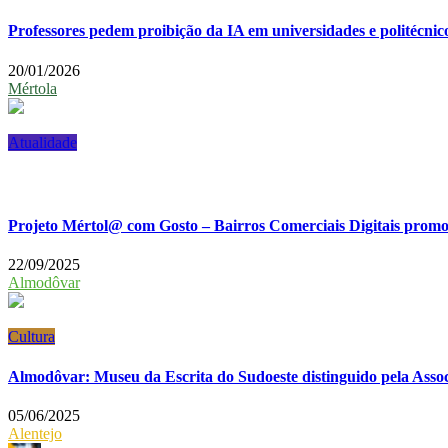
Professores pedem proibição da IA em universidades e politécnic
20/01/2026
Mértola
Atualidade
Projeto Mértol@ com Gosto – Bairros Comerciais Digitais promo
22/09/2025
Almodôvar
Cultura
Almodôvar: Museu da Escrita do Sudoeste distinguido pela Asso
05/06/2025
Alentejo