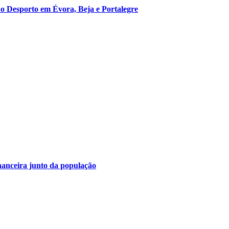
o Desporto em Évora, Beja e Portalegre
nanceira junto da população