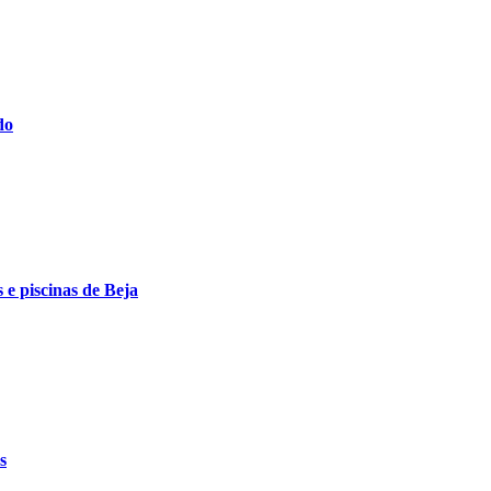
do
 e piscinas de Beja
s