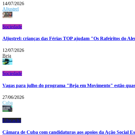
14/07/2026
Aljustrel
Sociedade
Aljustrel: crianças das Férias TOP ajudam "Os Rafeiritos do Ale
12/07/2026
Beja
Sociedade
Vagas para julho do programa "Beja em Movimento" estão quas
27/06/2026
Cuba
Educação
Câmara de Cuba com candidaturas aos apoios da Ação Social Esc