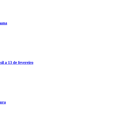
mana
il a 13 de fevereiro
oura