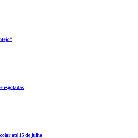
ntejo"
e esgotadas
olar até 15 de julho