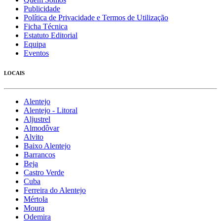
Publicidade
Política de Privacidade e Termos de Utilização
Ficha Técnica
Estatuto Editorial
Equipa
Eventos
LOCAIS
Alentejo
Alentejo - Litoral
Aljustrel
Almodôvar
Alvito
Baixo Alentejo
Barrancos
Beja
Castro Verde
Cuba
Ferreira do Alentejo
Mértola
Moura
Odemira