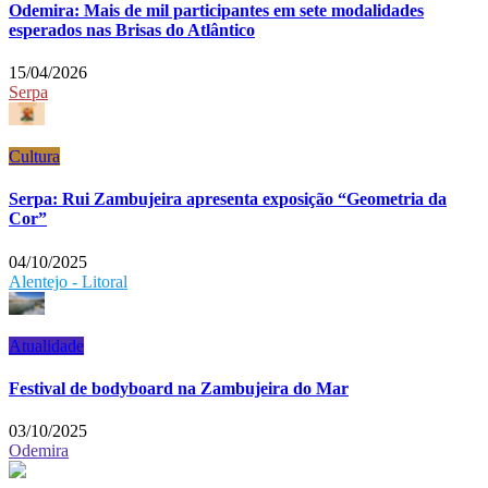
Odemira: Mais de mil participantes em sete modalidades
esperados nas Brisas do Atlântico
15/04/2026
Serpa
Cultura
Serpa: Rui Zambujeira apresenta exposição “Geometria da
Cor”
04/10/2025
Alentejo - Litoral
Atualidade
Festival de bodyboard na Zambujeira do Mar
03/10/2025
Odemira