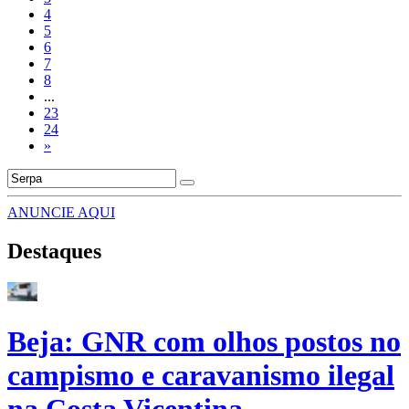
4
5
6
7
8
...
23
24
»
ANUNCIE AQUI
Destaques
Beja: GNR com olhos postos no
campismo e caravanismo ilegal
na Costa Vicentina