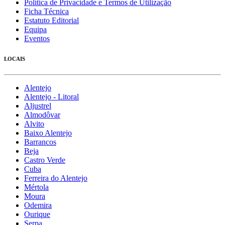
Política de Privacidade e Termos de Utilização
Ficha Técnica
Estatuto Editorial
Equipa
Eventos
LOCAIS
Alentejo
Alentejo - Litoral
Aljustrel
Almodôvar
Alvito
Baixo Alentejo
Barrancos
Beja
Castro Verde
Cuba
Ferreira do Alentejo
Mértola
Moura
Odemira
Ourique
Serpa