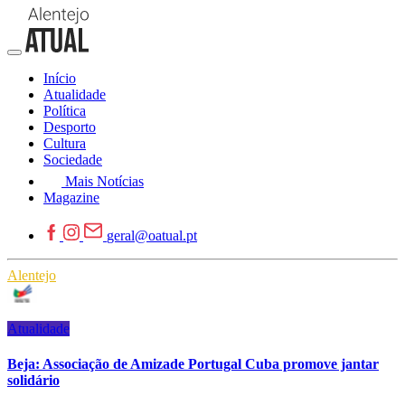
Início
Atualidade
Política
Desporto
Cultura
Sociedade
Mais Notícias
Magazine
geral@oatual.pt
Alentejo
Atualidade
Beja: Associação de Amizade Portugal Cuba promove jantar
solidário