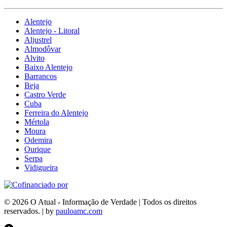
Alentejo
Alentejo - Litoral
Aljustrel
Almodôvar
Alvito
Baixo Alentejo
Barrancos
Beja
Castro Verde
Cuba
Ferreira do Alentejo
Mértola
Moura
Odemira
Ourique
Serpa
Vidigueira
© 2026 O Atual - Informação de Verdade | Todos os direitos
reservados. | by
pauloamc.com