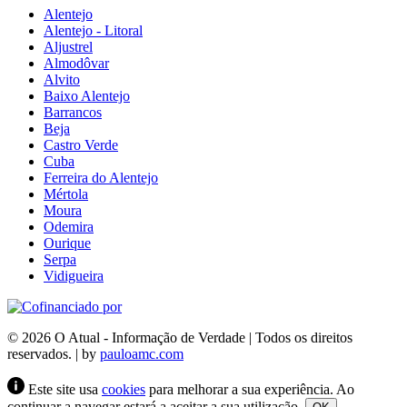
Alentejo
Alentejo - Litoral
Aljustrel
Almodôvar
Alvito
Baixo Alentejo
Barrancos
Beja
Castro Verde
Cuba
Ferreira do Alentejo
Mértola
Moura
Odemira
Ourique
Serpa
Vidigueira
© 2026 O Atual - Informação de Verdade | Todos os direitos
reservados. | by
pauloamc.com
Este site usa
cookies
para melhorar a sua experiência. Ao
continuar a navegar estará a aceitar a sua utilização.