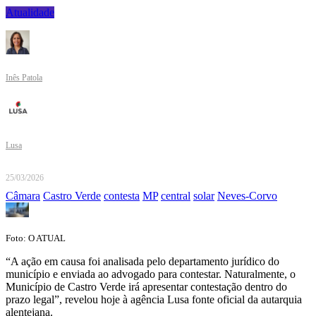
Atualidade
Inês Patola
Lusa
25/03/2026
Câmara
Castro Verde
contesta
MP
central
solar
Neves-Corvo
Foto: O ATUAL
“A ação em causa foi analisada pelo departamento jurídico do
município e enviada ao advogado para contestar. Naturalmente, o
Município de Castro Verde irá apresentar contestação dentro do
prazo legal”, revelou hoje à agência Lusa fonte oficial da autarquia
alentejana.