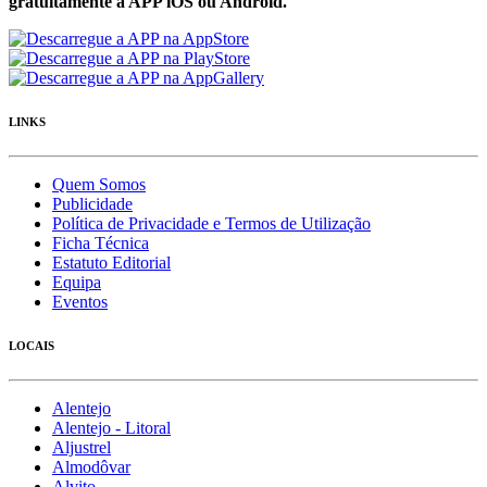
gratuítamente a APP iOS ou Android.
LINKS
Quem Somos
Publicidade
Política de Privacidade e Termos de Utilização
Ficha Técnica
Estatuto Editorial
Equipa
Eventos
LOCAIS
Alentejo
Alentejo - Litoral
Aljustrel
Almodôvar
Alvito