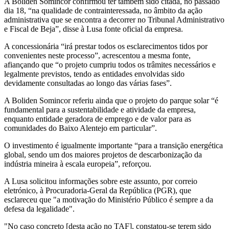
A Boliden Somincor confirmou ter também sido citada, no passado
dia 18, “na qualidade de contrainteressada, no âmbito da ação
administrativa que se encontra a decorrer no Tribunal Administrativo
e Fiscal de Beja”, disse à Lusa fonte oficial da empresa.
A concessionária “irá prestar todos os esclarecimentos tidos por
convenientes neste processo”, acrescentou a mesma fonte,
afiançando que “o projeto cumpriu todos os trâmites necessários e
legalmente previstos, tendo as entidades envolvidas sido
devidamente consultadas ao longo das várias fases”.
A Boliden Somincor referiu ainda que o projeto do parque solar “é
fundamental para a sustentabilidade e atividade da empresa,
enquanto entidade geradora de emprego e de valor para as
comunidades do Baixo Alentejo em particular”.
O investimento é igualmente importante “para a transição energética
global, sendo um dos maiores projetos de descarbonização da
indústria mineira à escala europeia”, reforçou.
A Lusa solicitou informações sobre este assunto, por correio
eletrónico, à Procuradoria-Geral da República (PGR), que
esclareceu que "a motivação do Ministério Público é sempre a da
defesa da legalidade".
"No caso concreto [desta ação no TAF], constatou-se terem sido