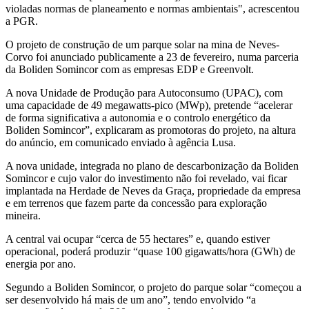
violadas normas de planeamento e normas ambientais", acrescentou
a PGR.
O projeto de construção de um parque solar na mina de Neves-
Corvo foi anunciado publicamente a 23 de fevereiro, numa parceria
da Boliden Somincor com as empresas EDP e Greenvolt.
A nova Unidade de Produção para Autoconsumo (UPAC), com
uma capacidade de 49 megawatts-pico (MWp), pretende “acelerar
de forma significativa a autonomia e o controlo energético da
Boliden Somincor”, explicaram as promotoras do projeto, na altura
do anúncio, em comunicado enviado à agência Lusa.
A nova unidade, integrada no plano de descarbonização da Boliden
Somincor e cujo valor do investimento não foi revelado, vai ficar
implantada na Herdade de Neves da Graça, propriedade da empresa
e em terrenos que fazem parte da concessão para exploração
mineira.
A central vai ocupar “cerca de 55 hectares” e, quando estiver
operacional, poderá produzir “quase 100 gigawatts/hora (GWh) de
energia por ano.
Segundo a Boliden Somincor, o projeto do parque solar “começou a
ser desenvolvido há mais de um ano”, tendo envolvido “a