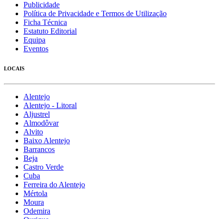
Publicidade
Política de Privacidade e Termos de Utilização
Ficha Técnica
Estatuto Editorial
Equipa
Eventos
LOCAIS
Alentejo
Alentejo - Litoral
Aljustrel
Almodôvar
Alvito
Baixo Alentejo
Barrancos
Beja
Castro Verde
Cuba
Ferreira do Alentejo
Mértola
Moura
Odemira