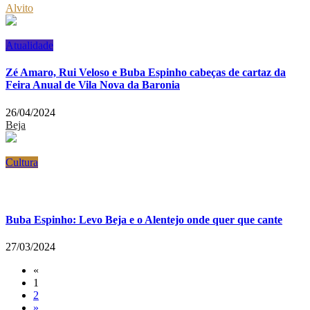
Alvito
Atualidade
Zé Amaro, Rui Veloso e Buba Espinho cabeças de cartaz da
Feira Anual de Vila Nova da Baronia
26/04/2024
Beja
Cultura
Buba Espinho: Levo Beja e o Alentejo onde quer que cante
27/03/2024
«
1
2
»