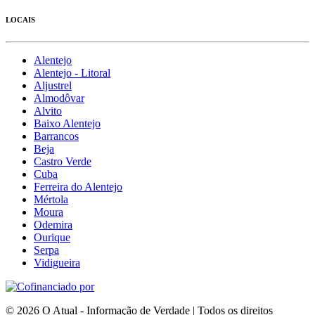
LOCAIS
Alentejo
Alentejo - Litoral
Aljustrel
Almodôvar
Alvito
Baixo Alentejo
Barrancos
Beja
Castro Verde
Cuba
Ferreira do Alentejo
Mértola
Moura
Odemira
Ourique
Serpa
Vidigueira
© 2026 O Atual - Informação de Verdade | Todos os direitos