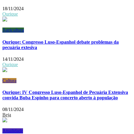
18/11/2024
Ourique
Agricultura
Ourique: Congresso Luso-Espanhol debate problemas da
pecuária extesiva
14/11/2024
Ourique
Cultura
Ourique: IV Congresso Luso-Espanhol de Pecuária Extensiva
convida Buba Espinho para concerto aberto à população
08/11/2024
Beja
Atualidade