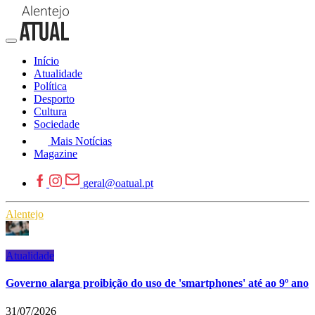
Início
Atualidade
Política
Desporto
Cultura
Sociedade
Mais Notícias
Magazine
geral@oatual.pt
Alentejo
Atualidade
Governo alarga proibição do uso de 'smartphones' até ao 9º ano
31/07/2026