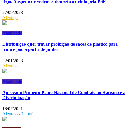
Beja: Suspeito de violência doméstica detido pela PSP
27/09/2023
Alentejo
Atualidade
Distribuição quer travar proibição de sacos de plástico para
fruta e pão a partir de junho
22/01/2023
Alentejo
Atualidade
Aprovado Primeiro Plano Nacional de Combate ao Racismo e à
Discriminação
16/07/2021
Alentejo - Litoral