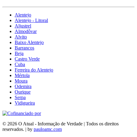
Alentejo
Alentejo - Litoral
Aljustrel
Almodôvar
Alvito
Baixo Alentejo
Barrancos
Beja
Castro Verde
Cuba
Ferreira do Alentejo
Mértola
Moura
Odemira
Ourique
Serpa
Vidigueira
© 2026 O Atual - Informação de Verdade | Todos os direitos
reservados. | by
pauloamc.com