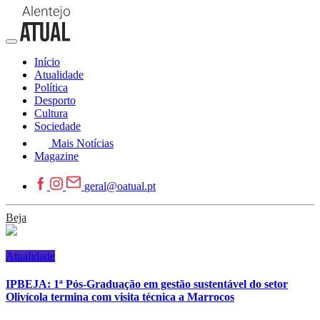
Início
Atualidade
Política
Desporto
Cultura
Sociedade
Mais Notícias
Magazine
geral@oatual.pt
Beja
Atualidade
IPBEJA: 1ª Pós-Graduação em gestão sustentável do setor
Olivícola termina com visita técnica a Marrocos