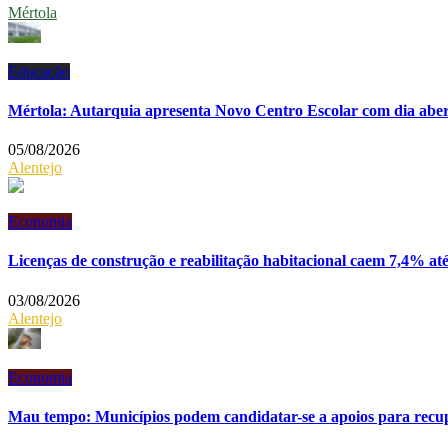
Mértola
Educação
Mértola: Autarquia apresenta Novo Centro Escolar com dia abe
05/08/2026
Alentejo
Economia
Licenças de construção e reabilitação habitacional caem 7,4% 
03/08/2026
Alentejo
Economia
Mau tempo: Municípios podem candidatar-se a apoios para recup