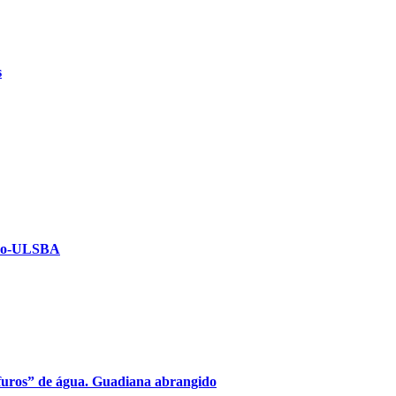
s
isco-ULSBA
“furos” de água. Guadiana abrangido