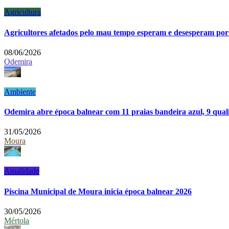
Agricultura
Agricultores afetados pelo mau tempo esperam e desesperam po
08/06/2026
Odemira
Ambiente
Odemira abre época balnear com 11 praias bandeira azul, 9 qual
31/05/2026
Moura
Atualidade
Piscina Municipal de Moura inicia época balnear 2026
30/05/2026
Mértola