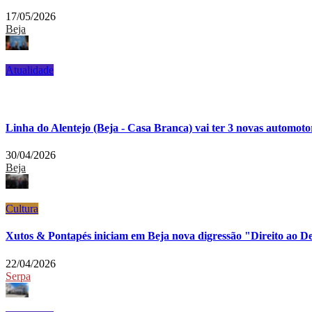
17/05/2026
Beja
Atualidade
Linha do Alentejo (Beja - Casa Branca) vai ter 3 novas automoto
30/04/2026
Beja
Cultura
Xutos & Pontapés iniciam em Beja nova digressão "Direito ao D
22/04/2026
Serpa