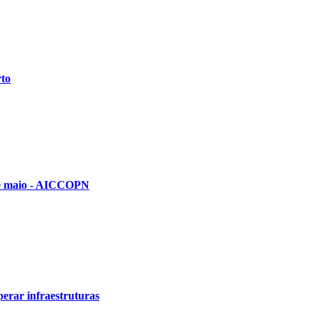
rto
até maio - AICCOPN
erar infraestruturas