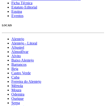
Ficha Técnica
Estatuto Editorial
Equipa
Eventos
LOCAIS
Alentejo
Alentejo - Litoral
Aljustrel
Almodôvar
Alvito
Baixo Alentejo
Barrancos
Beja
Castro Verde
Cuba
Ferreira do Alentejo
Mértola
Moura
Odemira
Ourique
Serpa