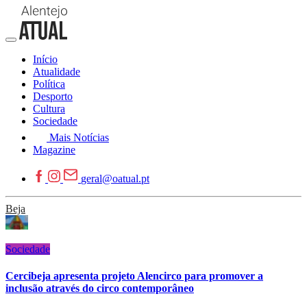
Início
Atualidade
Política
Desporto
Cultura
Sociedade
Mais Notícias
Magazine
geral@oatual.pt
Beja
Sociedade
Cercibeja apresenta projeto Alencirco para promover a
inclusão através do circo contemporâneo