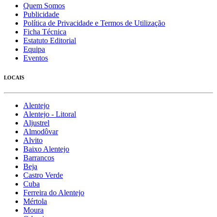
Quem Somos
Publicidade
Política de Privacidade e Termos de Utilização
Ficha Técnica
Estatuto Editorial
Equipa
Eventos
LOCAIS
Alentejo
Alentejo - Litoral
Aljustrel
Almodôvar
Alvito
Baixo Alentejo
Barrancos
Beja
Castro Verde
Cuba
Ferreira do Alentejo
Mértola
Moura