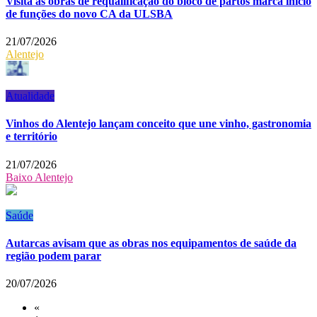
Visita às obras de requalificação do bloco de partos marca início
de funções do novo CA da ULSBA
21/07/2026
Alentejo
Atualidade
Vinhos do Alentejo lançam conceito que une vinho, gastronomia
e território
21/07/2026
Baixo Alentejo
Saúde
Autarcas avisam que as obras nos equipamentos de saúde da
região podem parar
20/07/2026
«