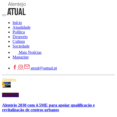
Início
Atualidade
Política
Desporto
Cultura
Sociedade
Mais Notícias
Magazine
geral@oatual.pt
Alentejo
Economia
Alentejo 2030 com 4,5ME para apoiar qualificação e
revitalização de centros urbanos