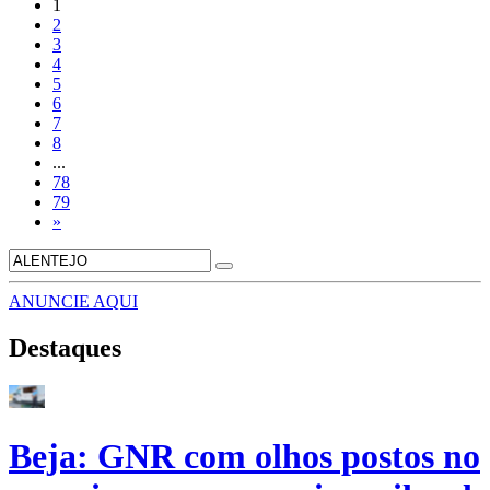
1
2
3
4
5
6
7
8
...
78
79
»
ANUNCIE AQUI
Destaques
Beja: GNR com olhos postos no