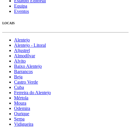
Estatuto Editorial
Equipa
Eventos
LOCAIS
Alentejo
Alentejo - Litoral
Aljustrel
Almodôvar
Alvito
Baixo Alentejo
Barrancos
Beja
Castro Verde
Cuba
Ferreira do Alentejo
Mértola
Moura
Odemira
Ourique
Serpa
Vidigueira