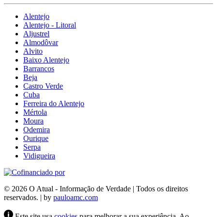
Alentejo
Alentejo - Litoral
Aljustrel
Almodôvar
Alvito
Baixo Alentejo
Barrancos
Beja
Castro Verde
Cuba
Ferreira do Alentejo
Mértola
Moura
Odemira
Ourique
Serpa
Vidigueira
© 2026 O Atual - Informação de Verdade | Todos os direitos
reservados. | by
pauloamc.com
Este site usa
cookies
para melhorar a sua experiência. Ao