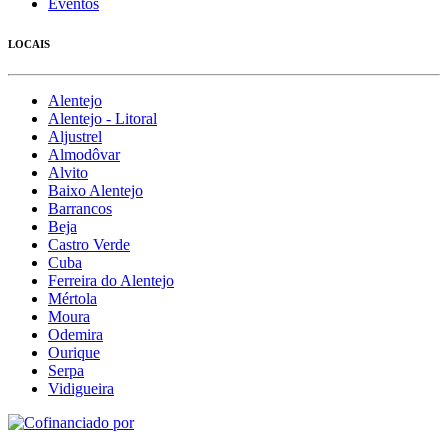
Eventos
LOCAIS
Alentejo
Alentejo - Litoral
Aljustrel
Almodôvar
Alvito
Baixo Alentejo
Barrancos
Beja
Castro Verde
Cuba
Ferreira do Alentejo
Mértola
Moura
Odemira
Ourique
Serpa
Vidigueira