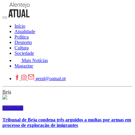
Início
Atualidade
Política
Desporto
Cultura
Sociedade
Mais Notícias
Magazine
geral@oatual.pt
Beja
Atualidade
Tribunal de Beja condena três arguidos a multas por armas em
processo de exploração de imigrantes