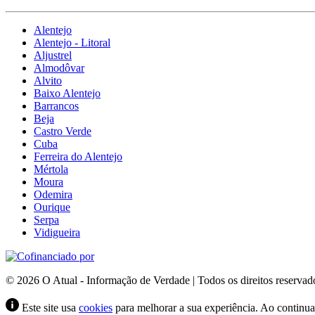
Alentejo
Alentejo - Litoral
Aljustrel
Almodôvar
Alvito
Baixo Alentejo
Barrancos
Beja
Castro Verde
Cuba
Ferreira do Alentejo
Mértola
Moura
Odemira
Ourique
Serpa
Vidigueira
© 2026 O Atual - Informação de Verdade | Todos os direitos reservad
Este site usa
cookies
para melhorar a sua experiência. Ao continuar 