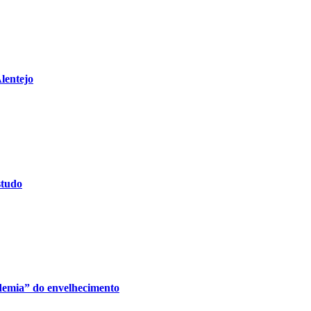
lentejo
studo
demia” do envelhecimento