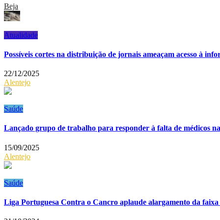
Beja
Atualidade
Possíveis cortes na distribuição de jornais ameaçam acesso à info
22/12/2025
Alentejo
Saúde
Lançado grupo de trabalho para responder à falta de médicos na
15/09/2025
Alentejo
Saúde
Liga Portuguesa Contra o Cancro aplaude alargamento da faixa 