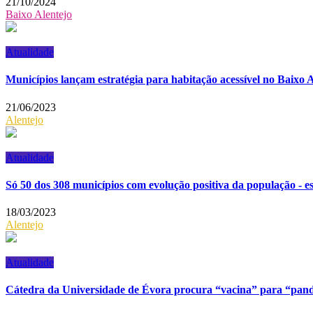
21/10/2024
Baixo Alentejo
Atualidade
Municípios lançam estratégia para habitação acessível no Baixo A
21/06/2023
Alentejo
Atualidade
Só 50 dos 308 municípios com evolução positiva da população - e
18/03/2023
Alentejo
Atualidade
Cátedra da Universidade de Évora procura “vacina” para “pan