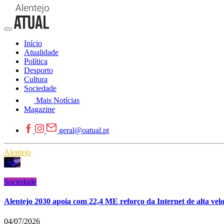
Início
Atualidade
Política
Desporto
Cultura
Sociedade
Mais Notícias
Magazine
geral@oatual.pt
Alentejo
Sociedade
Alentejo 2030 apoia com 22,4 ME reforço da Internet de alta vel
04/07/2026