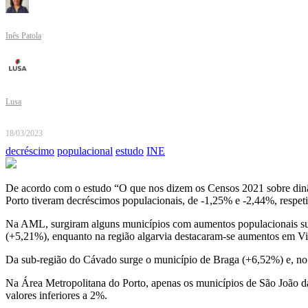
Inês Patola
Lusa
18/03/2023
decréscimo
populacional
estudo
INE
De acordo com o estudo “O que nos dizem os Censos 2021 sobre dinâmica
Porto tiveram decréscimos populacionais, de -1,25% e -2,44%, respet
Na AML, surgiram alguns municípios com aumentos populacionais su
(+5,21%), enquanto na região algarvia destacaram-se aumentos em Vi
Da sub-região do Cávado surge o município de Braga (+6,52%) e, no A
Na Área Metropolitana do Porto, apenas os municípios de São João 
valores inferiores a 2%.