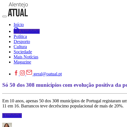
Início
Atualidade
Política
Desporto
Cultura
Sociedade
Mais Notícias
Magazine
geral@oatual.pt
Só 50 dos 308 municípios com evolução positiva da p
Em 10 anos, apenas 50 dos 308 municípios de Portugal registaram um
11 em 16. Barrancos teve decréscimo populacional de mais de 20%.
Atualidade