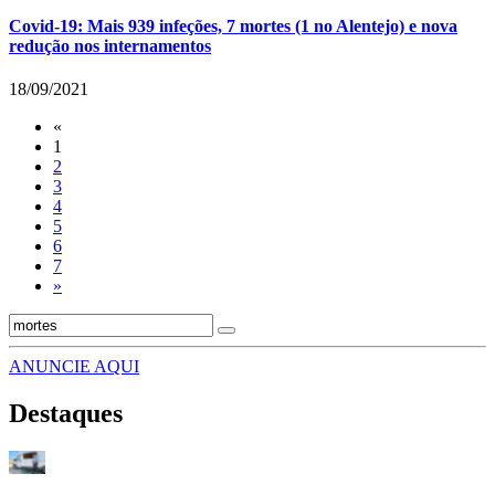
Covid-19: Mais 939 infeções, 7 mortes (1 no Alentejo) e nova
redução nos internamentos
18/09/2021
«
1
2
3
4
5
6
7
»
ANUNCIE AQUI
Destaques