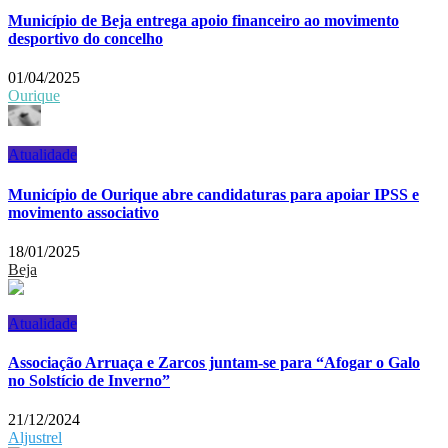
Município de Beja entrega apoio financeiro ao movimento
desportivo do concelho
01/04/2025
Ourique
Atualidade
Município de Ourique abre candidaturas para apoiar IPSS e
movimento associativo
18/01/2025
Beja
Atualidade
Associação Arruaça e Zarcos juntam-se para “Afogar o Galo
no Solstício de Inverno”
21/12/2024
Aljustrel