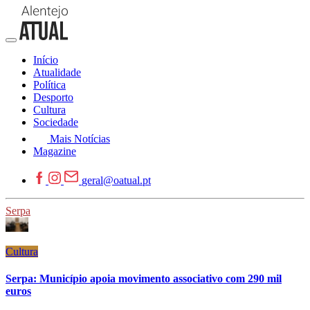
Início
Atualidade
Política
Desporto
Cultura
Sociedade
Mais Notícias
Magazine
geral@oatual.pt
Serpa
Cultura
Serpa: Município apoia movimento associativo com 290 mil
euros