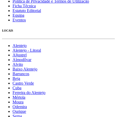
Política de Privacidade e Termos de Utilização
Ficha Técnica
Estatuto Editorial
Equipa
Eventos
LOCAIS
Alentejo
Alentejo - Litoral
Aljustrel
Almodôvar
Alvito
Baixo Alentejo
Barrancos
Beja
Castro Verde
Cuba
Ferreira do Alentejo
Mértola
Moura
Odemira
Ourique
Serpa