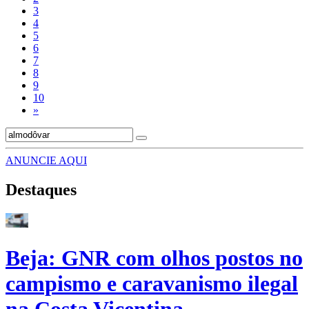
3
4
5
6
7
8
9
10
»
ANUNCIE AQUI
Destaques
Beja: GNR com olhos postos no
campismo e caravanismo ilegal
na Costa Vicentina