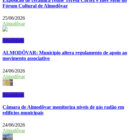
Exposição de cerâmica reúne Teresa Cortez e Inês Melo no
Fórum Cultural de Almodôvar
25/06/2026
Almodôvar
Atualidade
ALMODÔVAR: Município altera regulamento de apoio ao
movimento associativo
24/06/2026
Almodôvar
Atualidade
Câmara de Almodôvar monitoriza níveis de gás radão em
edifícios municipais
24/06/2026
Almodôvar