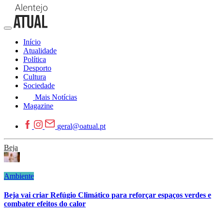
Início
Atualidade
Política
Desporto
Cultura
Sociedade
Mais Notícias
Magazine
geral@oatual.pt
Beja
Ambiente
Beja vai criar Refúgio Climático para reforçar espaços verdes e
combater efeitos do calor