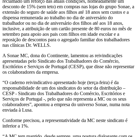
reclamado um reforço das atuais condições, nomeadamente um
desconto de 15% (sem teto) em compras nas lojas do grupo Sonae, a
extensão do seguro de saúde aos filhos até 18 anos sem custos e a
dispensa remunerada ao trabalho no dia de aniversário do
trabalhador ou no dia de aniversário dos filhos até aos 18 anos,
inclusive, a atribuição de um cartão presente de 80 euros no mês de
setembro para apoio aos pais com filhos em idade escolar e a
reposição de descontos para o agregado familiar dos trabalhadores
nas clínicas Dr. WELLS.
A Sonae MC, dona do Continente, lamentou as reivindicações
apresentadas pelo Sindicato dos Trabalhadores do Comércio,
Escritórios e Serviços de Portugal (CESP), que disse não representar
os colaboradores da empresa.
“O caderno reivindicativo apresentado hoje (terça-feira) é da
responsabilidade de um dos sindicatos do setor da distribuição –
CESP - Sindicato dos Trabalhadores do Comércio, Escritórios e
Serviços de Portugal -, pelo que não representa a MC ou os seus
colaboradores”, apontou a empresa do universo Sonae, numa nota
enviada à Lusa.
Conforme precisou, a representatividade da MC neste sindicato é
inferior a 1%.
“A MC tem mantido, desde sempre, uma postura dialogante com os