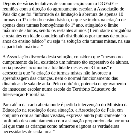
Depois de várias tentativas de comunicação com a DGEstE e
reuniões com a direção do agrupamento escolar, a Associação de
Pais diz que foi “informada da limitação à abertura de apenas 10
turmas do 1º ciclo do ensino básico, o que se traduz na criação de
apenas duas turmas homogéneas do 1º ano, atingindo o limite
máximo de alunos, sendo os restantes alunos (1 em idade obrigatória
e restantes em idade condicional) distribuídos por turmas de outros
anos do ensino básico” ou seja “a solução cria turmas mistas, na sua
capacidade máxima.”
A Associação discorda desta solução, considera que “mesmo no
cumprimento da lei, existindo um número tão expressivo de alunos,
seria possível acomodar a totalidade destes em 3 turmas” e
acrescenta que “a criação de turmas mistas não favorece a
aprendizagem das crianças, nem o normal funcionamento das
dinâmicas de sala de aula. Pelo contrário, potencia o agravamento
do insucesso escolar numa escola do Território Educativo de
Intervenção Prioritária.”
Para além da carta aberta onde é pedida intervenção do Ministro da
Educação na resolução desta situação, a Associação de Pais, em
conjunto com as famílias visadas, expressa ainda publicamente “o
profundo descontentamento com a situação proporcionada por uma
lei que trata as crianças como números e ignora as verdadeiras
necessidades de cada uma.”