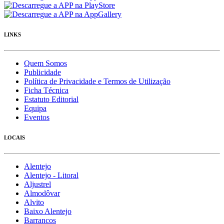
LINKS
Quem Somos
Publicidade
Política de Privacidade e Termos de Utilização
Ficha Técnica
Estatuto Editorial
Equipa
Eventos
LOCAIS
Alentejo
Alentejo - Litoral
Aljustrel
Almodôvar
Alvito
Baixo Alentejo
Barrancos