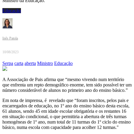
Ministro da Educação.
Educação
Inês Patola
10/08/2023
Serpa
carta
aberta
Ministro
Educação
A Associação de Pais afirma que “mesmo vivendo num território
que enfrenta um repto demográfico enorme, tem sido possível ter um
número considerável de alunos no primeiro ano do ensino básico.”
Em nota de imprensa, é revelado que “foram inscritos, pelos pais e
encarregados de educação, no 1º ano do ensino básico desta escola,
61 alunos, sendo 45 em idade escolar obrigatória e os restantes 16
em situação condicional, o que permitiria a abertura de três turmas
homogéneas de 1º ano, num total de 11 turmas do 1º ciclo do ensino
básico, numa escola com capacidade para acolher 12 turmas."